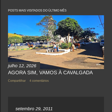
s
t
a
POSTS MAIS VISITADOS DO ÚLTIMO MÊS
r
u
m
c
o
m
e
n
t
á
r
i
o
julho 12, 2026
AGORA SIM, VAMOS À CAVALGADA
Compartilhar
4 comentários
setembro 29, 2011