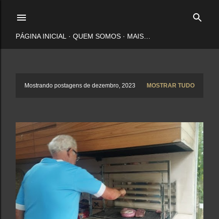
Pular para o conteúdo principal
PÁGINA INICIAL
QUEM SOMOS
MAIS…
P
Mostrando postagens de dezembro, 2023
MOSTRAR TUDO
o
s
t
a
g
e
n
s