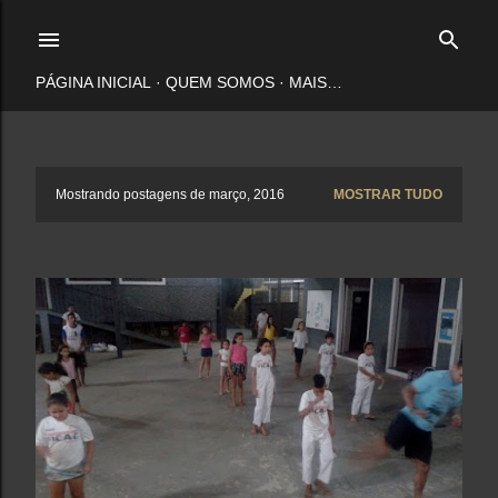
Pular para o conteúdo principal
PÁGINA INICIAL
QUEM SOMOS
MAIS…
P
Mostrando postagens de março, 2016
MOSTRAR TUDO
o
s
t
a
g
e
n
s