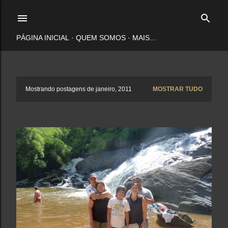
Pular para o conteúdo principal
PÁGINA INICIAL
QUEM SOMOS
MAIS…
P
Mostrando postagens de janeiro, 2011
MOSTRAR TUDO
o
s
t
a
g
e
n
s