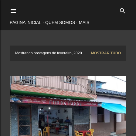
Pular para o conteúdo principal
PÁGINA INICIAL
QUEM SOMOS
MAIS…
P
Mostrando postagens de fevereiro, 2020
MOSTRAR TUDO
o
s
t
a
g
e
n
s