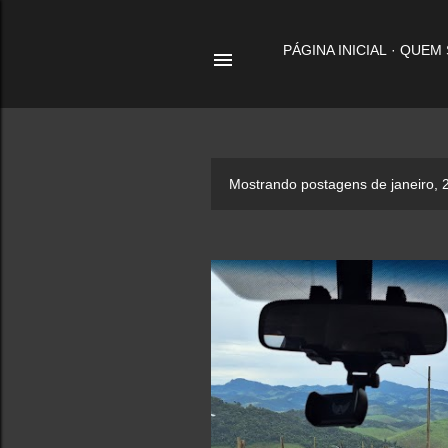
PÁGINA INICIAL
QUEM
P
Mostrando postagens de janeiro, 
o
s
t
a
g
e
n
s