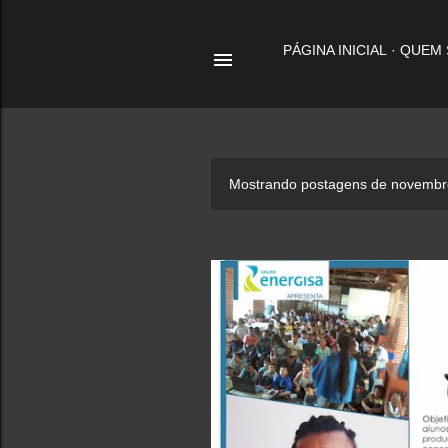
PÁGINA INICIAL
QUEM
P
Mostrando postagens de novembr
o
s
t
a
g
e
n
s