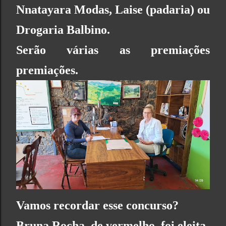
Nnatayara Modas, Laise (padaria) ou
Drogaria Balbino.
Serão várias as premiações
premiações.
Vamos recordar esse concurso?
Bruna Rocha, de vermelho, foi eleita