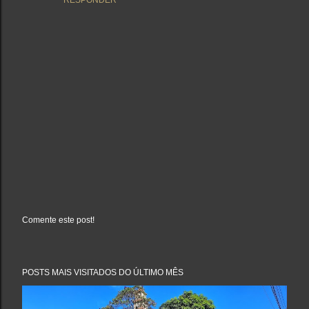
RESPONDER
Comente este post!
P
o
s
t
a
POSTS MAIS VISITADOS DO ÚLTIMO MÊS
r
u
m
c