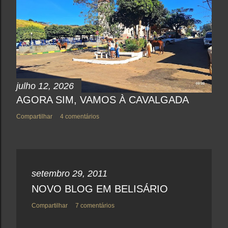
o
m
e
n
t
á
r
i
o
julho 12, 2026
AGORA SIM, VAMOS À CAVALGADA
Compartilhar
4 comentários
setembro 29, 2011
NOVO BLOG EM BELISÁRIO
Compartilhar
7 comentários