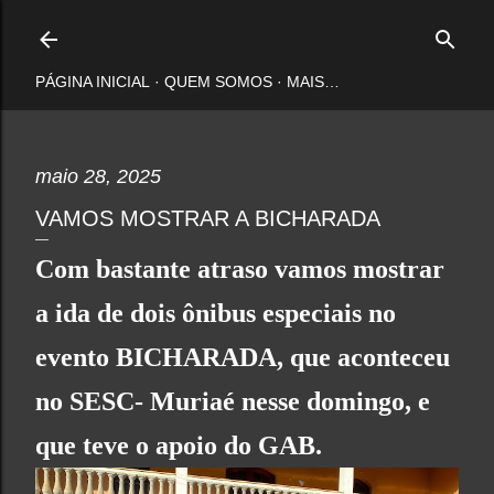
Pular para o conteúdo principal
PÁGINA INICIAL
QUEM SOMOS
MAIS…
maio 28, 2025
VAMOS MOSTRAR A BICHARADA
Com bastante atraso vamos mostrar
a ida de dois ônibus especiais no
evento
BICHARADA
, que aconteceu
no
SESC
-
Muriaé
nesse domingo, e
que teve o apoio do
GAB
.