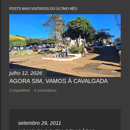
t
a
POSTS MAIS VISITADOS DO ÚLTIMO MÊS
r
u
m
c
o
m
e
n
t
á
r
i
o
julho 12, 2026
AGORA SIM, VAMOS À CAVALGADA
Compartilhar
4 comentários
setembro 29, 2011