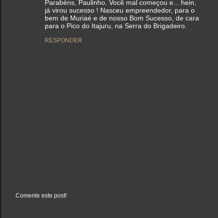
Parabéns, Paulinho. Você mal começou e... hein,
já virou sucesso ! Nasceu empreendedor, para o
bem de Muriaé e de nosso Bom Sucesso, de cara
para o Pico do Itajuru, na Serra do Brigadeiro.
RESPONDER
Comente este post!
P
o
s