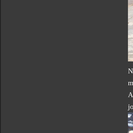
N
m
A
j