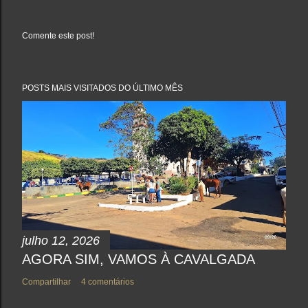
Comente este post!
P
o
s
t
a
POSTS MAIS VISITADOS DO ÚLTIMO MÊS
r
u
m
c
o
m
e
n
t
á
r
i
o
julho 12, 2026
AGORA SIM, VAMOS À CAVALGADA
Compartilhar
4 comentários