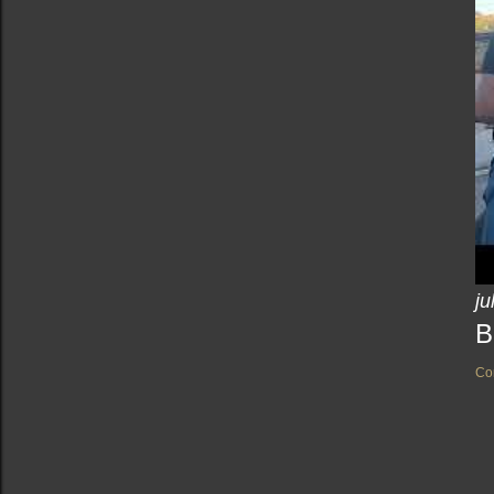
ju
B
Co