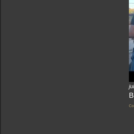
ju
B
Co