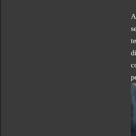
A
s
t
d
c
p