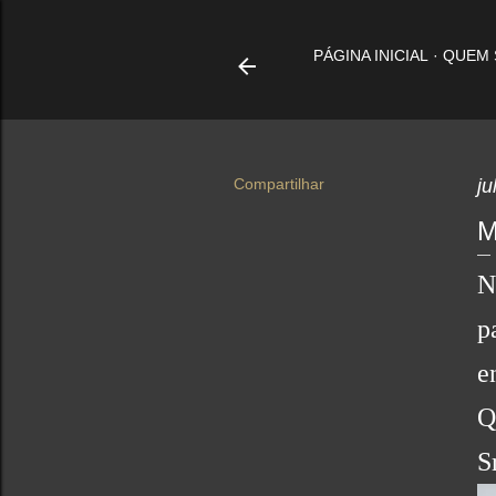
PÁGINA INICIAL
QUEM
Compartilhar
ju
M
N
p
e
Q
S