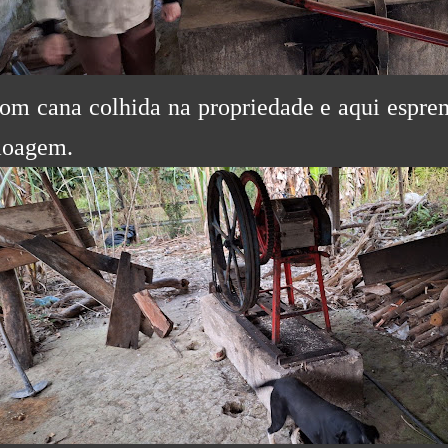
om cana colhida na propriedade e aqui espre
oagem.