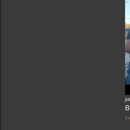
ju
B
Co