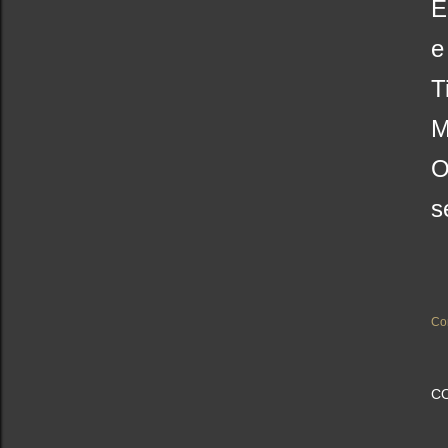
E
e
T
M
O
s
Co
C