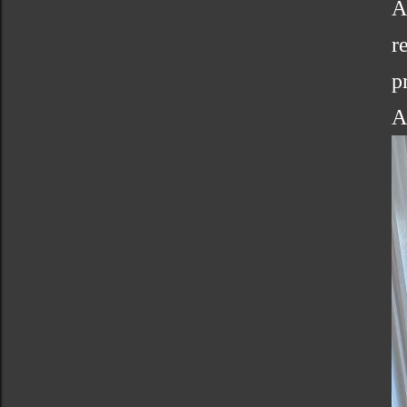
A
r
p
A