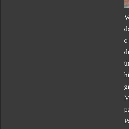
V
d
o
d
ú
h
g
M
p
P