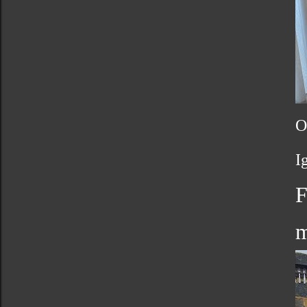
O
I
F
m