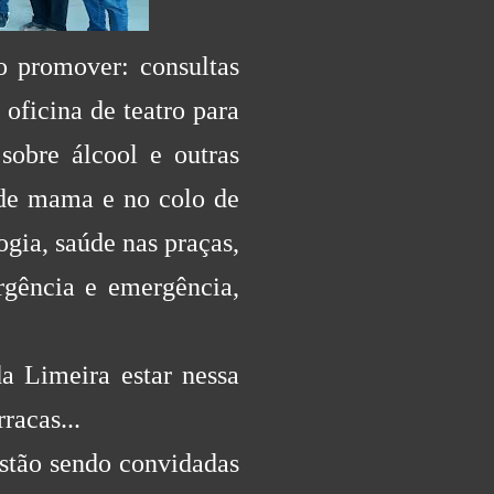
ão promover: c
onsultas
 oficina de teatro para
sobre álcool e outras
 de mama e no colo de
ogia, s
aúde nas praças,
rgência e emergência,
a Limeira estar nessa
racas...
stão sendo convidadas