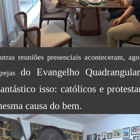
utras reuniões presenciais aconteceram, ag
do Evangelho Quadrangul
grejas
antástico isso: católicos e protest
esma causa do bem.