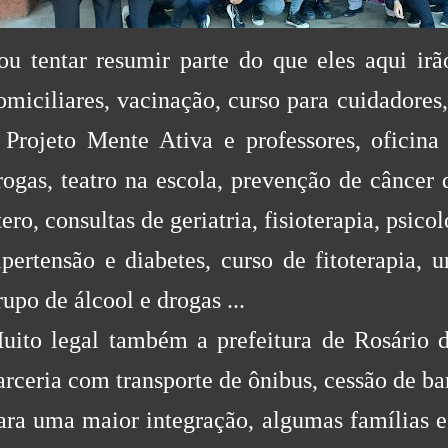
ou tentar resumir parte do que eles aqui ir
omiciliares, v
acinação, c
urso para cuidadores,
 Projeto Mente Ativa e professores, oficina 
rogas, teatro na escola, prevenção de câncer
tero, c
onsultas de geriatria,
fisioterapia,
psicol
ipertensão e diabetes, c
urso de fitoterapia,
u
rupo de álcool e drogas ...
uito legal também a prefeitura de Rosário d
arceria com transporte de ônibus, cessão de bar
ara uma maior integração, algumas famílias e