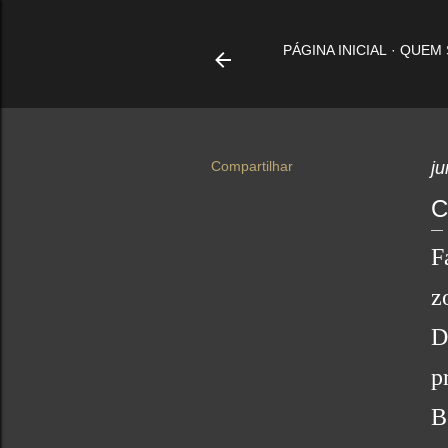
PÁGINA INICIAL
QUEM
Compartilhar
ju
C
F
z
D
p
B