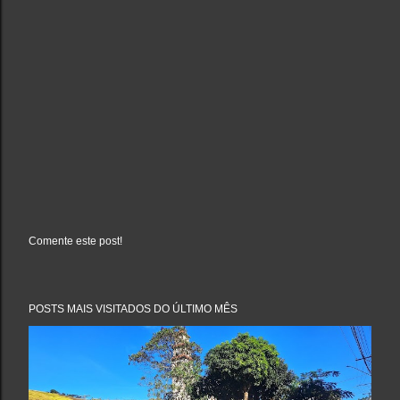
Comente este post!
P
o
s
t
a
POSTS MAIS VISITADOS DO ÚLTIMO MÊS
r
u
m
c
o
m
e