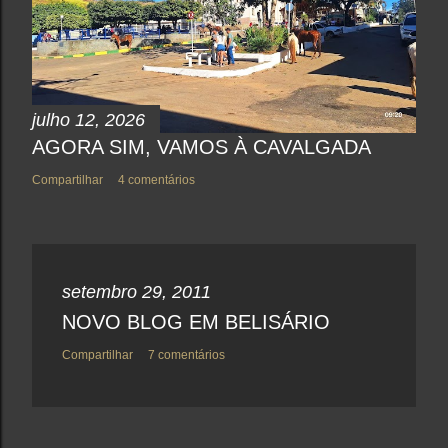
n
t
á
r
i
o
julho 12, 2026
AGORA SIM, VAMOS À CAVALGADA
Compartilhar
4 comentários
setembro 29, 2011
NOVO BLOG EM BELISÁRIO
Compartilhar
7 comentários