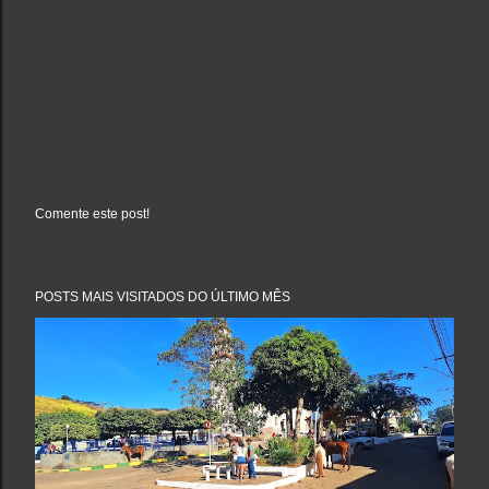
Comente este post!
P
o
s
t
a
POSTS MAIS VISITADOS DO ÚLTIMO MÊS
r
u
m
c
o
m
e
n
t
á
r
i