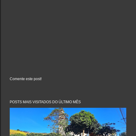
Comente este post!
P
o
s
t
a
POSTS MAIS VISITADOS DO ÚLTIMO MÊS
r
u
m
c
o
m
e
n