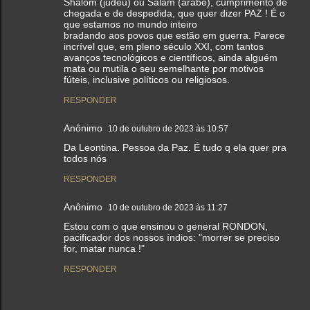
Shalom (judeu) ou Salam (árabe), cumprimento de
chegada e de despedida, que quer dizer PAZ ! É o
que estamos no mundo inteiro
bradando aos povos que estão em guerra. Parece
incrível que, em pleno século XXI, com tantos
avanços tecnológicos e científicos, ainda alguém
mata ou mutila o seu semelhante por motivos
fúteis, inclusive políticos ou religiosos.
RESPONDER
Anônimo
10 de outubro de 2023 às 10:57
Da Leontina. Pessoa da Paz. É tudo q ela quer pra
todos nós
RESPONDER
Anônimo
10 de outubro de 2023 às 11:27
Estou com o que ensinou o general RONDON,
pacificador dos nossos índios: "morrer se preciso
for, matar nunca !"
RESPONDER