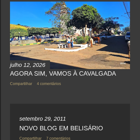
u
m
c
o
m
e
n
t
á
r
i
o
julho 12, 2026
AGORA SIM, VAMOS À CAVALGADA
Compartilhar
4 comentários
setembro 29, 2011
NOVO BLOG EM BELISÁRIO
Compartilhar
7 comentários