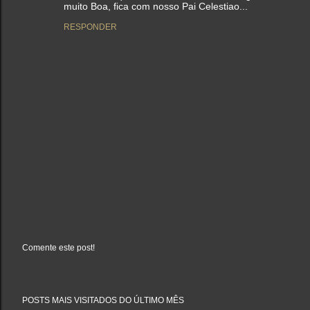
muito Boa, fica com nosso Pai Celestiao...
RESPONDER
Comente este post!
P
o
s
t
a
POSTS MAIS VISITADOS DO ÚLTIMO MÊS
r