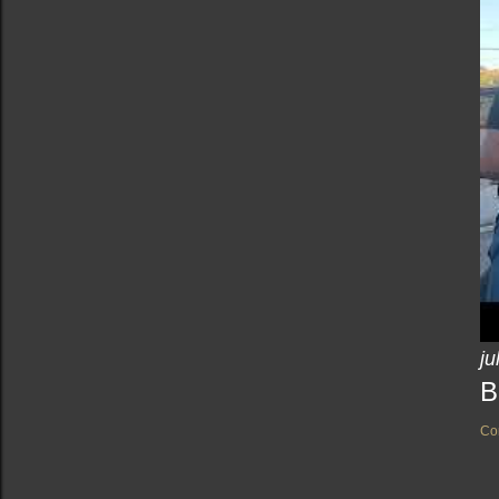
ju
B
Co