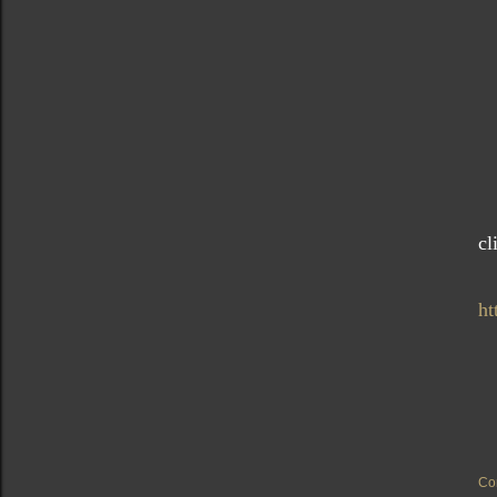
cl
ht
Co