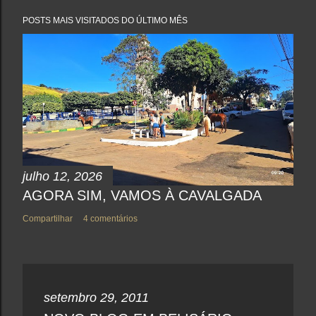
t
a
POSTS MAIS VISITADOS DO ÚLTIMO MÊS
r
u
m
c
o
m
e
n
t
á
r
i
o
julho 12, 2026
AGORA SIM, VAMOS À CAVALGADA
Compartilhar
4 comentários
setembro 29, 2011