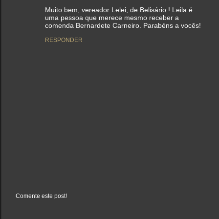
Muito bem, vereador Lelei, de Belisário ! Leila é
uma pessoa que merece mesmo receber a
comenda Bernardete Carneiro. Parabéns a vocês!
RESPONDER
Comente este post!
P
o
s