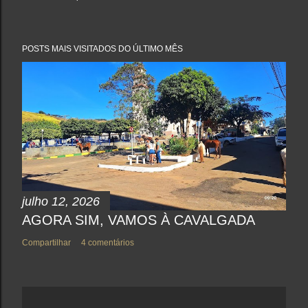
P
o
s
t
a
POSTS MAIS VISITADOS DO ÚLTIMO MÊS
r
u
m
c
o
m
e
n
t
á
r
i
o
julho 12, 2026
AGORA SIM, VAMOS À CAVALGADA
Compartilhar
4 comentários