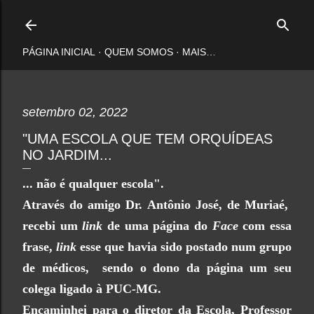
Pular para o conteúdo principal
PÁGINA INICIAL
QUEM SOMOS
MAIS…
setembro 02, 2022
"UMA ESCOLA QUE TEM ORQUÍDEAS
NO JARDIM...
... não é qualquer escola".
Através do amigo Dr. Antônio José, de Muriaé,
recebi um
link
de uma página do
Face
com essa
frase,
link
esse que havia sido postado num grupo
de médicos, sendo o dono da página um seu
colega ligado à PUC-MG.
Encaminhei para o diretor da Escola, Professor