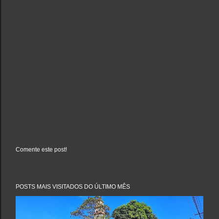
Comente este post!
P
o
s
t
a
POSTS MAIS VISITADOS DO ÚLTIMO MÊS
r
u
m
c
o