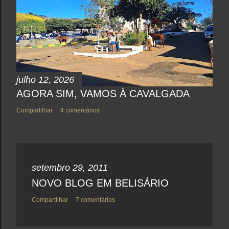
m
e
n
t
á
r
i
o
julho 12, 2026
AGORA SIM, VAMOS À CAVALGADA
Compartilhar
4 comentários
setembro 29, 2011
NOVO BLOG EM BELISÁRIO
Compartilhar
7 comentários