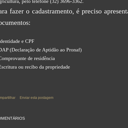
ricultura, pelo telefone (32) 3696-3362.
ara fazer o cadastramento, é preciso apresent
ocumentos:
Identidade e CPF
DAP (Declaração de Aptidão ao Pronaf)
Comprovante de residência
Escritura ou recibo da propriedade
mpartilhar
Enviar esta postagem
OMENTÁRIOS