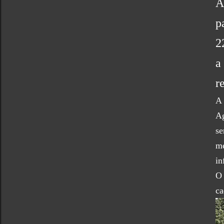
A
p
2
a
r
A 
Ag
se
me
in
O 
ca