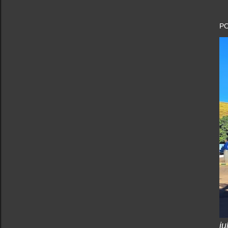
PO
ju