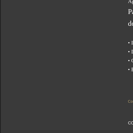
Ag
P
d
• 
• 
• 
• 
Co
C