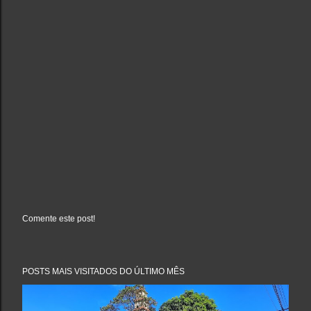
Comente este post!
P
o
s
t
a
POSTS MAIS VISITADOS DO ÚLTIMO MÊS
r
u
m
c