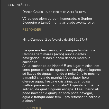
COMENTÁRIOS
Dárcio Calais
30 de janeiro de 2014 às 18:50
Vê-se que além de bem humorado, o Senhor
Blogueiro é também uma arrojado aventureiro.
RESPONDER
Nina Campos
2 de fevereiro de 2014 às 17:47
Ele que era ferroviário, tem sangue também de
Camões "em mares (acho) nunca dantes
navegados". Minas é cheio desses mares, a
cachoeira.
Ah, a cachoeira.do Nahor! É um lugar místico, em
certo ponto cheio de aguaceiro, em alguns lugares
só fiapos de águas ... onde a noite é noite mesmo,
a manhã cheia de manhã ! A qualquer hora
oferece água, fresca e cristalina, quer coisa
melhor para espantar o calor? Espanta também a
solidão, da qual ninguém escapa. O seu barco ali
pode navegar. A qualquer hora pode navegar,
água e tranquilidade tem... pra refrescar o corpo e
a alma !
RESPONDER