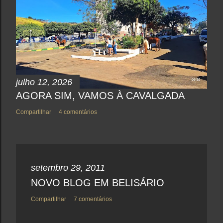
o
m
e
n
t
á
r
i
o
julho 12, 2026
AGORA SIM, VAMOS À CAVALGADA
Compartilhar
4 comentários
setembro 29, 2011
NOVO BLOG EM BELISÁRIO
Compartilhar
7 comentários