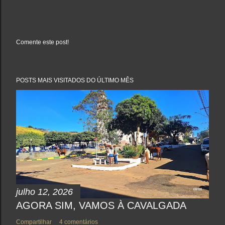
Comente este post!
P
o
s
t
a
POSTS MAIS VISITADOS DO ÚLTIMO MÊS
r
u
m
c
o
m
e
n
t
á
r
i
o
julho 12, 2026
AGORA SIM, VAMOS À CAVALGADA
Compartilhar
4 comentários