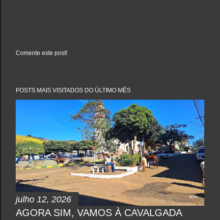
Comente este post!
P
o
s
t
a
POSTS MAIS VISITADOS DO ÚLTIMO MÊS
r
u
m
c
o
m
e
n
t
á
r
i
o
julho 12, 2026
AGORA SIM, VAMOS À CAVALGADA