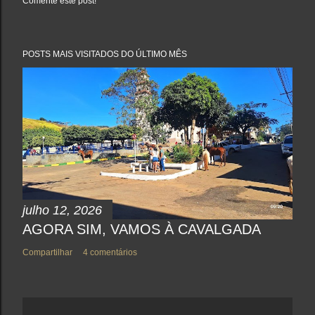
Comente este post!
P
o
s
t
a
POSTS MAIS VISITADOS DO ÚLTIMO MÊS
r
u
m
c
o
m
e
n
t
á
r
i
o
julho 12, 2026
AGORA SIM, VAMOS À CAVALGADA
Compartilhar
4 comentários