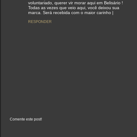
voluntariado, querer vir morar aqui em Belisário !
Todas as vezes que veio aqui, você deixou sua
marca. Será recebida com o maior carinho |
RESPONDER
Comente este post!
P
o
s
t