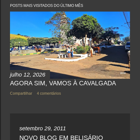
a
POSTS MAIS VISITADOS DO ÚLTIMO MÊS
r
u
m
c
o
m
e
n
t
á
r
i
o
julho 12, 2026
AGORA SIM, VAMOS À CAVALGADA
Compartilhar
4 comentários
setembro 29, 2011
NOVO BLOG EM BELISÁRIO