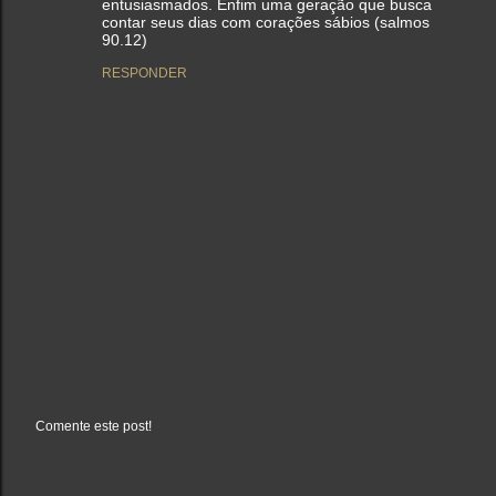
entusiasmados. Enfim uma geração que busca
contar seus dias com corações sábios (salmos
90.12)
RESPONDER
Comente este post!
P
o
s
t