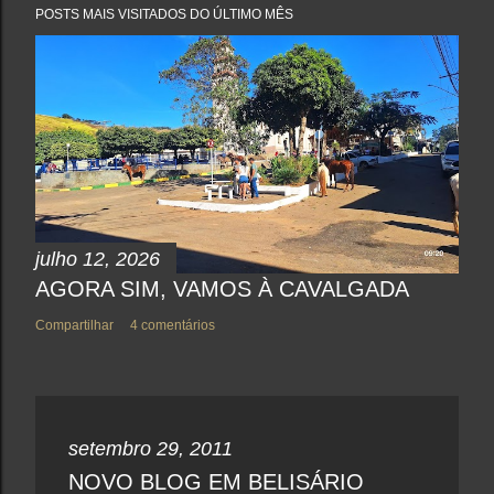
a
POSTS MAIS VISITADOS DO ÚLTIMO MÊS
r
u
m
c
o
m
e
n
t
á
r
i
o
julho 12, 2026
AGORA SIM, VAMOS À CAVALGADA
Compartilhar
4 comentários
setembro 29, 2011
NOVO BLOG EM BELISÁRIO