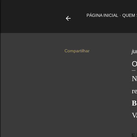
PÁGINA INICIAL
QUEM
Compartilhar
ju
O
N
r
B
V