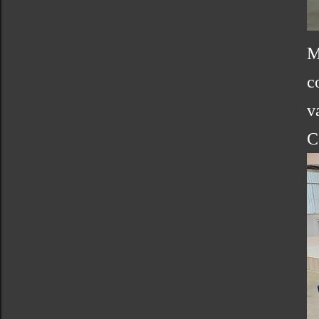
M
c
v
C