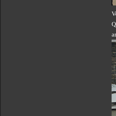
V
Q
a