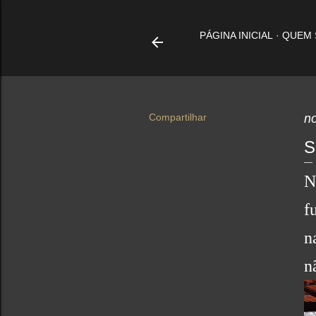
PÁGINA INICIAL
QUEM
Compartilhar
n
S
N
f
n
n