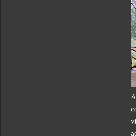
A
c
v
a