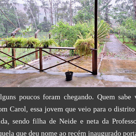
lguns poucos foram chegando. Quem sabe v
om Carol, essa jovem que veio para o distrit
ida, sendo filha de Neide e neta da Professo
quela que deu nome ao recém inaugurado porta