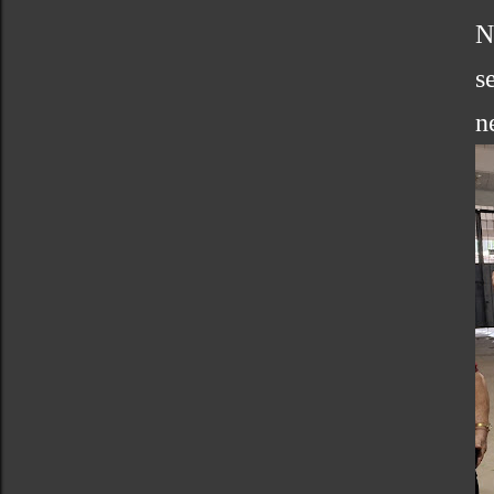
N
s
n