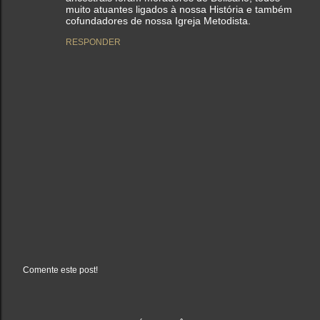
muito atuantes ligados à nossa História e também
cofundadores de nossa Igreja Metodista.
RESPONDER
Comente este post!
P
o
s
t