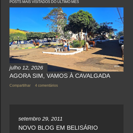
a
POSTS MAIS VISITADOS DO ÚLTIMO MÊS
r
u
m
c
o
m
e
n
t
á
r
i
o
julho 12, 2026
AGORA SIM, VAMOS À CAVALGADA
Compartilhar
4 comentários
setembro 29, 2011
NOVO BLOG EM BELISÁRIO