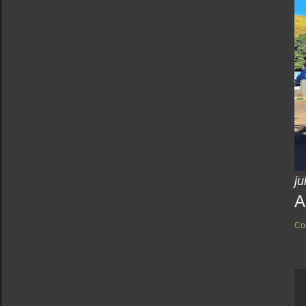
ju
A
Co