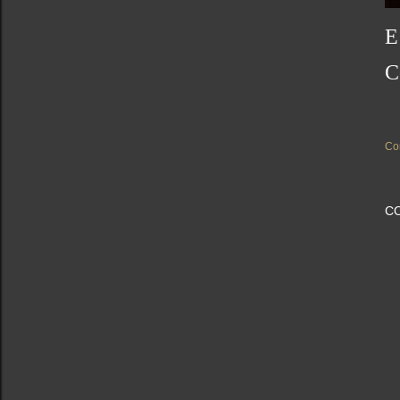
E
C
Co
C