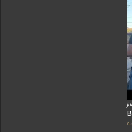
ju
B
Co