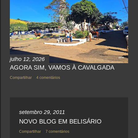
m
c
o
m
e
n
t
á
r
i
o
julho 12, 2026
AGORA SIM, VAMOS À CAVALGADA
Compartilhar
4 comentários
setembro 29, 2011
NOVO BLOG EM BELISÁRIO
Compartilhar
7 comentários