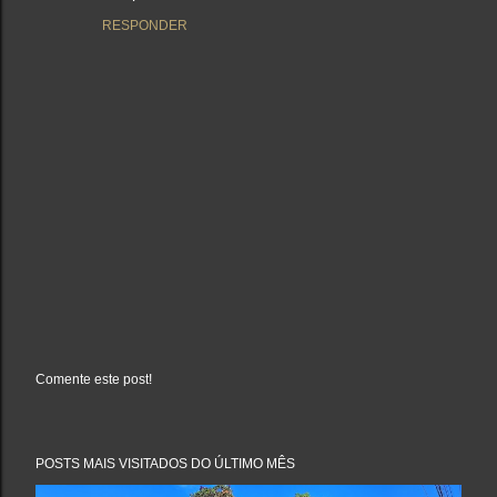
RESPONDER
Comente este post!
P
o
s
t
a
POSTS MAIS VISITADOS DO ÚLTIMO MÊS
r
u