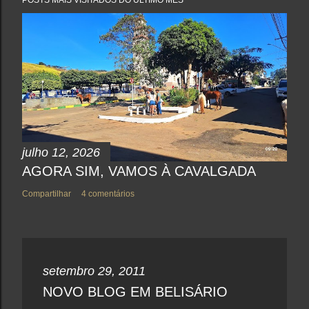
r
u
m
c
o
m
e
n
t
á
r
i
o
julho 12, 2026
AGORA SIM, VAMOS À CAVALGADA
Compartilhar
4 comentários
setembro 29, 2011
NOVO BLOG EM BELISÁRIO