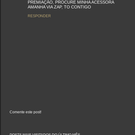
PREMIAÇÃO, PROCURE MINHA ACESSORA
AMANHA VIA ZAP, TO CONTIGO
RESPONDER
Comente este post!
P
o
s
t
a
POSTS MAIS VISITADOS DO ÚLTIMO MÊS