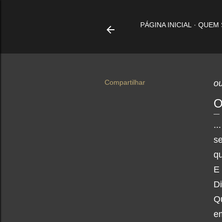
PÁGINA INICIAL
QUEM
Compartilhar
ou
O
..
s
qu
E
Di
Qu
em