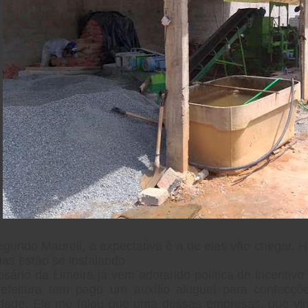
gundo Maureli, a expectativa é a de elas vão chegar. 
as estão se instalando.
sário da Limeira já vem adotando política de incentiv
refeitura tem pago um auxílio aluguel para confecç
idade. Ele me falou que uma dessas empresas, que vin