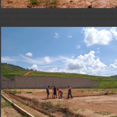
a área do terreno cedido é proporcional ao número de 
urante um determinado período.
Tudo isso feito at
blica.