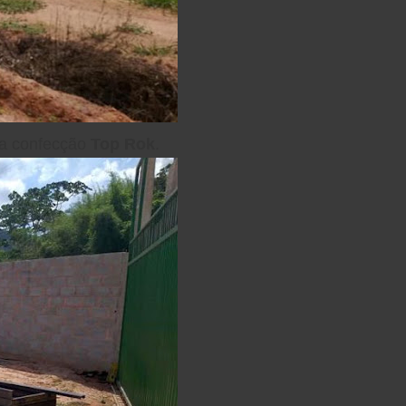
da confecção
Top Rok
.