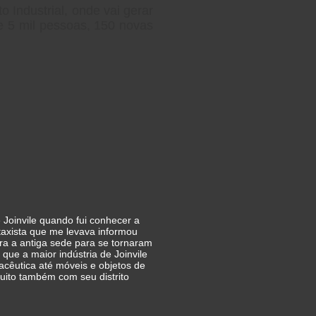
o Industrial, onde vai gerar
 5 mil pessoas, 150 novas
de Joinvile quando fui conhecer a
taxista que me levava informou
ra a antiga sede para se tornaram
que a maior indústria de Joinvile
macêutica até móveis e objetos de
muito também com seu distrito