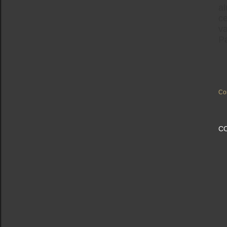
al
c
va
P
Co
C