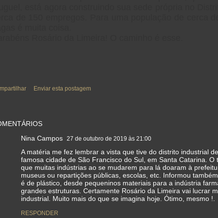
uguel, está agora construindo sua sede própria no Distrit
erca de 150 empregos. Para uma população de cerca de
gas é muita coisa.
arabéns Rosário da Limeira! O caminho é esse.
mpartilhar
Enviar esta postagem
OMENTÁRIOS
Nina Campos
27 de outubro de 2019 às 21:00
A matéria me fez lembrar a vista que tive do distrito industrial 
famosa cidade de São Francisco do Sul, em Santa Catarina. O 
que muitas indústrias ao se mudarem para lá doaram à prefeitu
museus ou repartições públicas, escolas, etc. Informou também 
é de plástico, desde pequeninos materiais para a indústria far
grandes estruturas. Certamente Rosário da Limeira vai lucrar 
industrial. Muito mais do que se imagina hoje. Ótimo, mesmo !.
RESPONDER