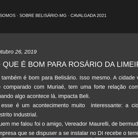
Pular para o conteúdo principal
 SOMOS
SOBRE BELISÁRIO-MG
CAVALGADA 2021
tubro 26, 2019
 QUE É BOM PARA ROSÁRIO DA LIMEIR
. também é bom para Belisário. Isso mesmo. A cidade v
e comparado com Muriaé, tem uma forte relação com
ando algo acontece lá, impacta Beli.
 esse é um acontecimento muito interessante: a ci
strito Industrial.
em me falou foi o amigo, Vereador Maurelli, de bermud
presa que se dispuser a se instalar no DI recebe o terr