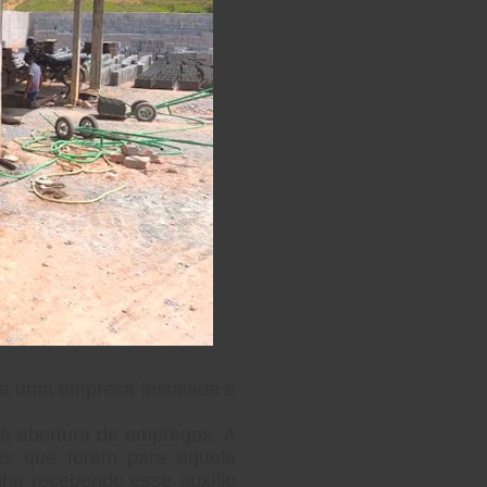
Há uma empresa instalada e
o à abertura de empregos. A
ões que
foram
para aquela
ha recebendo esse auxílio