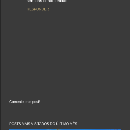
sentidas condolências.
RESPONDER
Comente este post!
P
o
s
t
a
POSTS MAIS VISITADOS DO ÚLTIMO MÊS
r