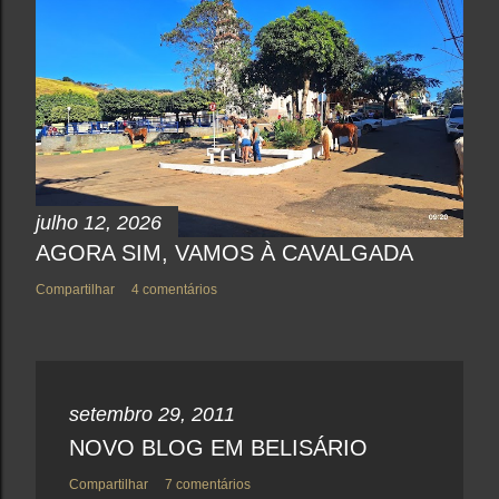
u
m
c
o
m
e
n
t
á
r
i
o
julho 12, 2026
AGORA SIM, VAMOS À CAVALGADA
Compartilhar
4 comentários
setembro 29, 2011
NOVO BLOG EM BELISÁRIO
Compartilhar
7 comentários