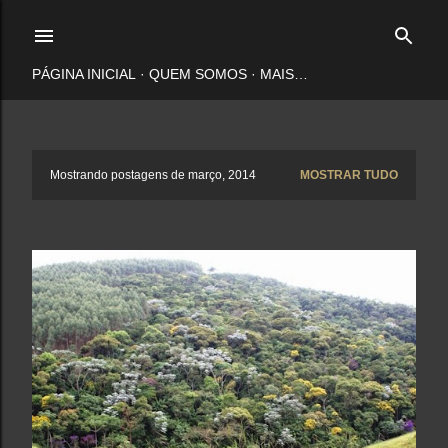
Pular para o conteúdo principal
PÁGINA INICIAL
QUEM SOMOS
MAIS…
P
Mostrando postagens de março, 2014
MOSTRAR TUDO
o
s
t
a
g
e
n
s