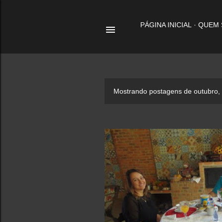
PÁGINA INICIAL
QUEM
P
Mostrando postagens de outubro,
o
s
t
a
g
e
n
s