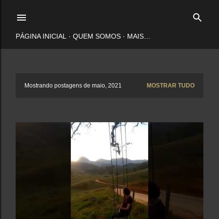
Pular para o conteúdo principal
PÁGINA INICIAL
QUEM SOMOS
MAIS…
P
Mostrando postagens de maio, 2021
MOSTRAR TUDO
o
s
t
a
g
e
n
s