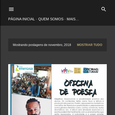
Pular para o conteúdo principal
PÁGINA INICIAL
QUEM SOMOS
MAIS…
P
Mostrando postagens de novembro, 2018
MOSTRAR TUDO
o
s
t
a
g
e
n
s