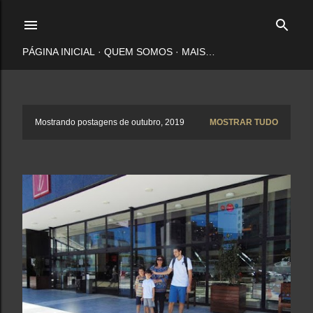
Pular para o conteúdo principal
PÁGINA INICIAL
QUEM SOMOS
MAIS…
P
Mostrando postagens de outubro, 2019
MOSTRAR TUDO
o
s
t
a
g
e
n
s