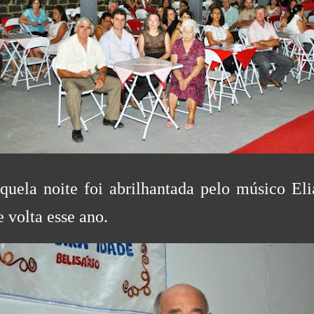
quela noite foi abrilhantada pelo músico Eli
e volta esse ano.