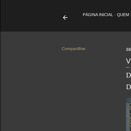
PÁGINA INICIAL
QUEM
Compartilhar
s
V
D
D