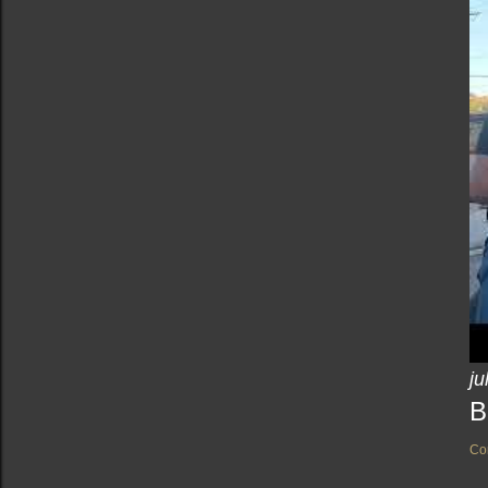
ju
B
Co