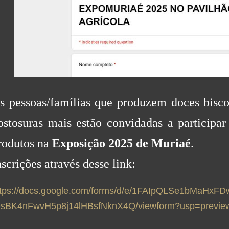
s pessoas/famílias que produzem doces biscoi
ostosuras mais estão convidadas a participar
rodutos na
Exposição 2025 de Muriaé
.
nscrições através desse link:
ttps://docs.google.com/forms/d/e/1FAIpQLSe1bMaHxF
OsBK4nFwvH5p8j14lHBsfNknX4Q/viewform?usp=previe