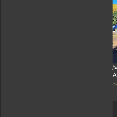
ju
A
Co