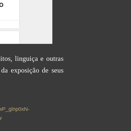
tos, linguiça e outras
 da exposição de seus
DwP_glnp0xN-
w