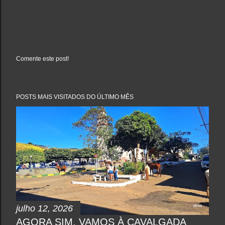
Comente este post!
P
o
s
t
a
POSTS MAIS VISITADOS DO ÚLTIMO MÊS
r
u
m
c
o
m
e
n
t
á
r
i
o
julho 12, 2026
AGORA SIM, VAMOS À CAVALGADA