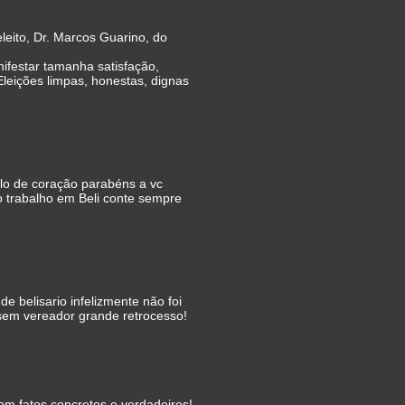
leito, Dr. Marcos Guarino, do
ifestar tamanha satisfação,
Eleições limpas, honestas, dignas
alo de coração parabéns a vc
o trabalho em Beli conte sempre
 belisario infelizmente não foi
 sem vereador grande retrocesso!
com fatos concretos e verdadeiros!