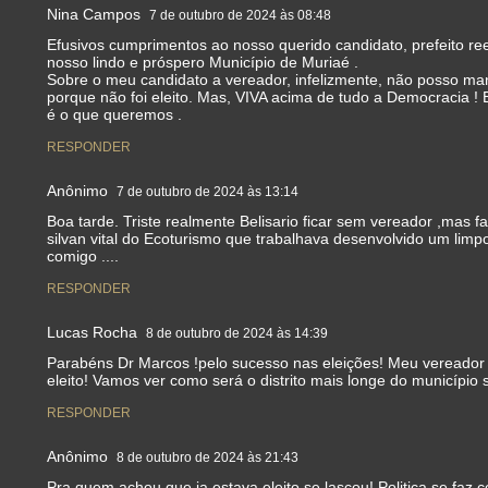
Nina Campos
7 de outubro de 2024 às 08:48
Efusivos cumprimentos ao nosso querido candidato, prefeito ree
nosso lindo e próspero Município de Muriaé .
Sobre o meu candidato a vereador, infelizmente, não posso man
porque não foi eleito. Mas, VIVA acima de tudo a Democracia ! 
é o que queremos .
RESPONDER
Anônimo
7 de outubro de 2024 às 13:14
Boa tarde. Triste realmente Belisario ficar sem vereador ,mas f
silvan vital do Ecoturismo que trabalhava desenvolvido um limp
comigo ....
RESPONDER
Lucas Rocha
8 de outubro de 2024 às 14:39
Parabéns Dr Marcos !pelo sucesso nas eleições! Meu vereador de
eleito! Vamos ver como será o distrito mais longe do município
RESPONDER
Anônimo
8 de outubro de 2024 às 21:43
Pra quem achou que ja estava eleito se lascou! Politica se faz 