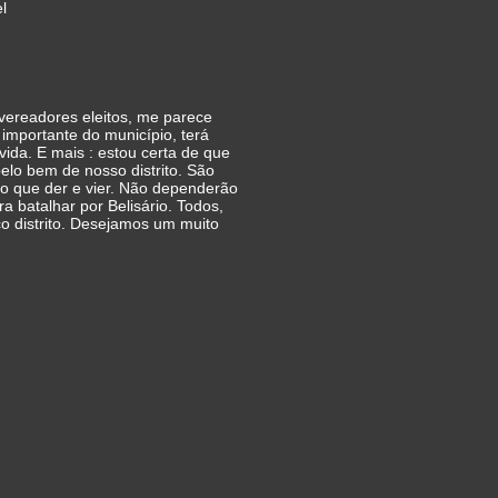
l
 vereadores eleitos, me parece
importante do município, terá
vida. E mais : estou certa de que
elo bem de nosso distrito. São
 no que der e vier. Não dependerão
a batalhar por Belisário. Todos,
co distrito. Desejamos um muito