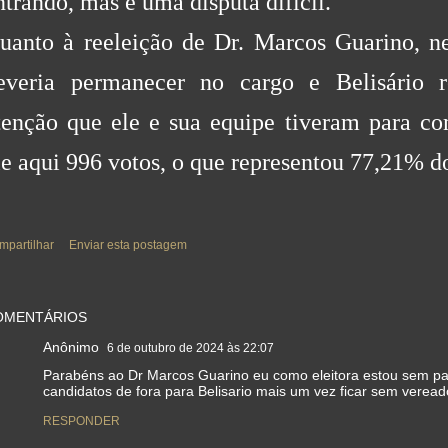
ntrando, mas é uma disputa difícil.
uanto à reeleição de Dr. Marcos Guarino, 
everia permanecer no cargo e Belisário r
tenção que ele e sua equipe tiveram para com
le aqui 996 votos, o que representou 77,21% d
mpartilhar
Enviar esta postagem
OMENTÁRIOS
Anônimo
6 de outubro de 2024 às 22:07
Parabéns ao Dr Marcos Guarino eu como eleitora estou sem p
candidatos de fora para Belisario mais um vez ficar sem vereado
RESPONDER