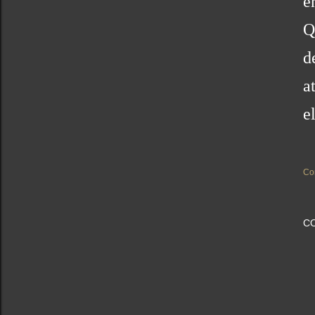
e
Q
d
a
e
Co
C